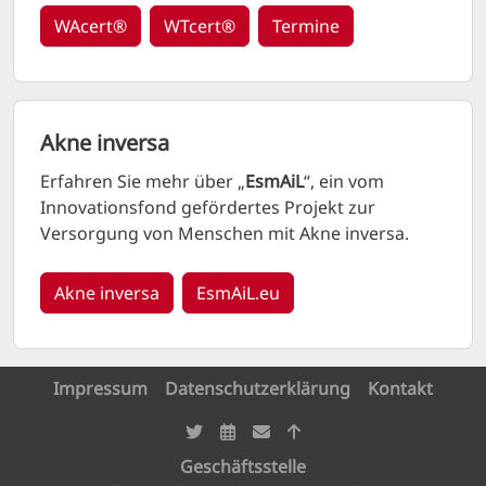
WAcert®
WTcert®
Termine
Akne inversa
Erfahren Sie mehr über „
EsmAiL
“, ein vom
Innovationsfond gefördertes Projekt zur
Versorgung von Menschen mit Akne inversa.
Akne inversa
EsmAiL.eu
Impressum
Datenschutzerklärung
Kontakt
Geschäftsstelle